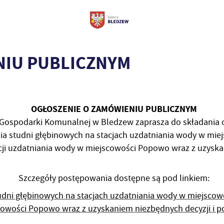
NIU PUBLICZNYM
OGŁOSZENIE O ZAMÓWIENIU PUBLICZNYM
Gospodarki Komunalnej w Bledzew zaprasza do składania o
ia studni głębinowych na stacjach uzdatniania wody w mi
ji uzdatniania wody w miejscowości Popowo wraz z uzyska
Szczegóły postępowania dostępne są pod linkiem:
tudni głębinowych na stacjach uzdatniania wody w miejsc
scowości Popowo wraz z uzyskaniem niezbędnych decyzji i 