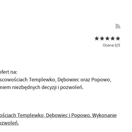
Ocena 0/5
fert na:
ejscowościach Templewko, Dębowiec oraz Popowo,
niem niezbędnych decyzji i pozwoleń.
owościach Templewko, Dębowiec i Popowo. Wykonanie
pozwoleń.