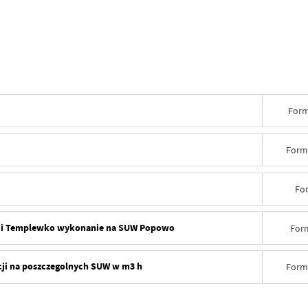
Form
Form
Fo
ec i Templewko wykonanie na SUW Popowo
For
acji na poszczegolnych SUW w m3 h
Form