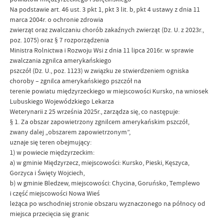
Na podstawie art. 46 ust. 3 pkt 1, pkt 3 lit. b, pkt 4 ustawy z dnia 11
marca 2004r. o ochronie zdrowia
zwierząt oraz zwalczaniu chorób zakaźnych zwierząt (Dz. U. z 2023r.,
poz. 1075) oraz § 7 rozporządzenia
Ministra Rolnictwa i Rozwoju Wsi z dnia 11 lipca 2016r. w sprawie
zwalczania zgnilca amerykańskiego
pszczół (Dz. U., poz. 1123) w związku ze stwierdzeniem ogniska
choroby – zgnilca amerykańskiego pszczół na
terenie powiatu międzyrzeckiego w miejscowości Kursko, na wniosek
Lubuskiego Wojewódzkiego Lekarza
Weterynarii z 25 września 2025r., zarządza się, co następuje:
§ 1. Za obszar zapowietrzony zgnilcem amerykańskim pszczół,
zwany dalej „obszarem zapowietrzonym”,
uznaje się teren obejmujący:
1) w powiecie międzyrzeckim:
a) w gminie Międzyrzecz, miejscowości: Kursko, Pieski, Kęszyca,
Gorzyca i Święty Wojciech,
b) w gminie Bledzew, miejscowości: Chycina, Goruńsko, Templewo
i część miejscowości Nowa Wieś
leżąca po wschodniej stronie obszaru wyznaczonego na północy od
miejsca przecięcia się granic