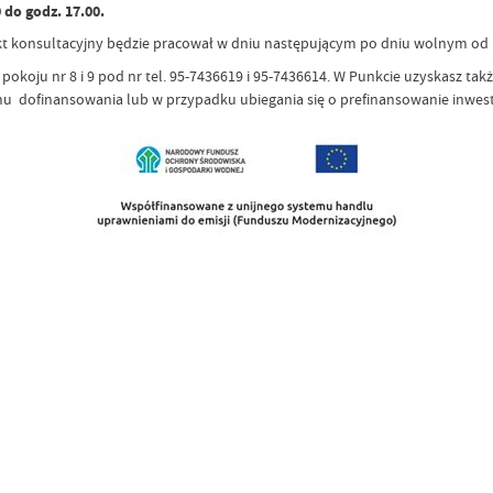
 do godz. 17.00.
 konsultacyjny będzie pracował w dniu następującym po dniu wolnym od pr
oju nr 8 i 9 pod nr tel. 95-7436619 i 95-7436614. W Punkcie uzyskasz tak
u dofinansowania lub w przypadku ubiegania się o prefinansowanie inwesty